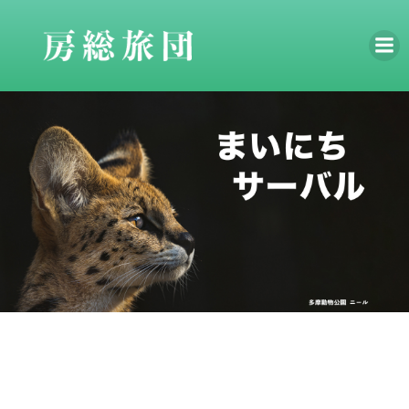
コ
ン
テ
ン
ツ
へ
ス
キ
ッ
プ