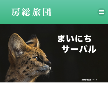
コ
ン
テ
ン
ツ
へ
ス
キ
ッ
プ