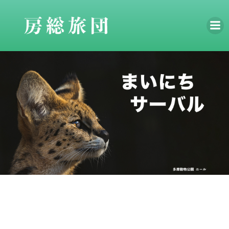
コ
ン
テ
ン
ツ
へ
ス
キ
ッ
プ