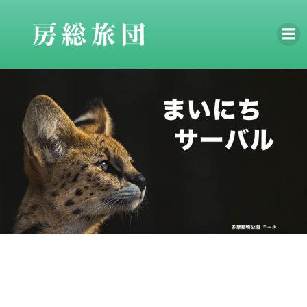
コ
ン
テ
ン
ツ
へ
ス
キ
ッ
プ